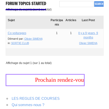
FORUM TOPICS STARTED
Affichage du sujet 1 (sur 1 au total)
Sujet
Participa
Articles
Last Post
nts
Co voiturages
1
1
Il y a 9 years, 9
months
Démarré par:
Olivier SIMEHA
in:
SORTIE CLUB
Olivier SIMEHA
Affichage du sujet 1 (sur 1 au total)
Prochain rendez-vous, 19-20 sep
LES REGLES DE COURSES
Qui sommes-nous ?