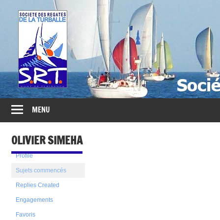
Société
des
Régates
Turballaises
MENU
OLIVIER SIMEHA
Profile
Sujets commencés
Replies Created
Engagements
Favoris