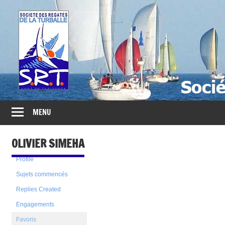
Société
des
Régates
Turballaises
MENU
OLIVIER SIMEHA
Profile
Sujets commencés
Replies Created
Engagements
Favoris