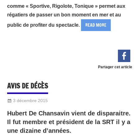
comme « Sportive, Rigolote, Tonique » permet aux
régatiers de passer un bon moment en mer et au
READ MORE
public de profiter du spectacle.
Partager cet article
AVIS DE DÉCÈS
3 décembre 2015
Sylvain Quetel
DIVERS
Hubert De Chansavin vient de disparaitre.
Il fut membre et président de la SRT il y a
une dizaine d’années.