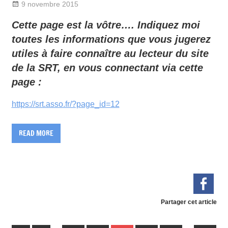
9 novembre 2015
Sylvain Quetel
DIVERS
Cette page est la vôtre…. Indiquez moi
toutes les informations que vous jugerez
utiles à faire connaître au lecteur du site
de la SRT, en vous connectant via cette
page :
https://srt.asso.fr/?page_id=12
READ MORE
Partager cet article