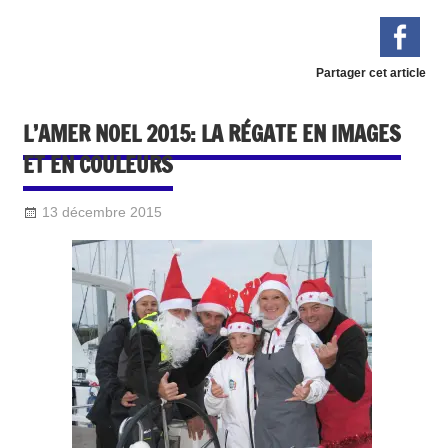
Partager cet article
L’AMER NOEL 2015: LA RÉGATE EN IMAGES
ET EN COULEURS
13 décembre 2015
Sylvain Quetel
DIVERS