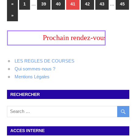
…
…
«
1
39
40
41
42
43
45
»
Prochain rendez-vous, 19-20 septe
LES REGLES DE COURSES
Qui sommes-nous ?
Mentions Légales
RECHERCHER
ACCES INTERNE