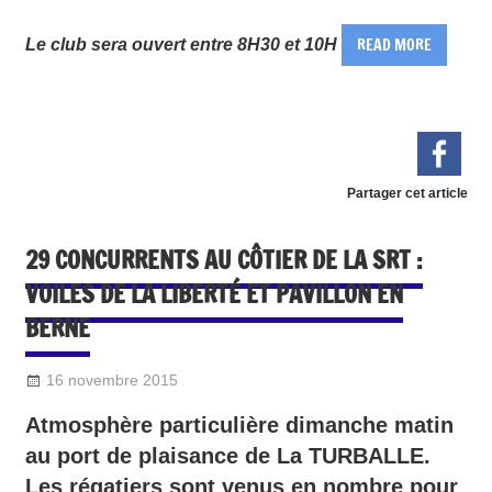
READ MORE
Le club sera ouvert entre 8H30 et 10H
Partager cet article
29 CONCURRENTS AU CÔTIER DE LA SRT :
VOILES DE LA LIBERTÉ ET PAVILLON EN
BERNE
16 novembre 2015
Sylvain Quetel
DIVERS
Atmosphère particulière dimanche matin
au port de plaisance de La TURBALLE.
Les régatiers sont venus en nombre pour