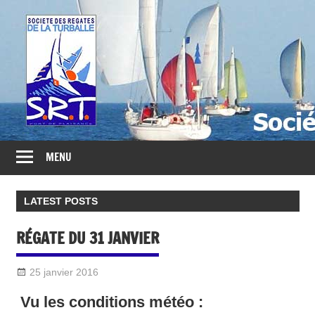
Société
des
Régates
Turballaises
MENU
LATEST POSTS
RÉGATE DU 31 JANVIER
25 janvier 2016
Sylvain Quetel
2016-Divers
Vu les conditions météo :