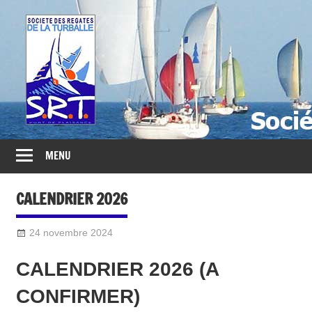
Société
des
Régates
Turballaises
MENU
CALENDRIER 2026
24 novembre 2024
Sylvain Quetel
2025
,
2025
,
CALENDRIER
CALENDRIER 2026 (A
CONFIRMER)