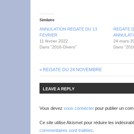
Similaire
ANNULATION REGATE DU 13
REGATE D
FEVRIER
ANNULAT
11 février 2022
24 mars 2
Dans "2016-Divers"
Dans "2016
REGATE DU 24 NOVEMBRE
LEAVE A REPLY
Vous devez
vous connecter
pour publier un com
Ce site utilise Akismet pour réduire les indésirab
commentaires sont traitées
.