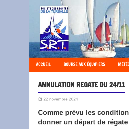
Société
des
Régates
Turballaises
ACCUEIL
BOURSE AUX ÉQUIPIERS
MÉTÉ
ANNULATION REGATE DU 24/11
22 novembre 2024
Sylvain Quetel
2016-Divers
Comme prévu les condition
donner un départ de régate