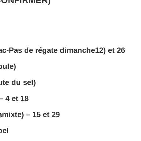
CONFIRMER)
iac-Pas de régate dimanche12) et 26
bule)
ute du sel)
– 4 et 18
mixte) – 15 et 29
oel