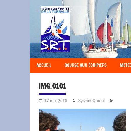
Société
des
Régates
Turballaises
ACCUEIL
BOURSE AUX ÉQUIPIERS
MÉTÉ
IMG_0101
17 mai 2016
Sylvain Quetel