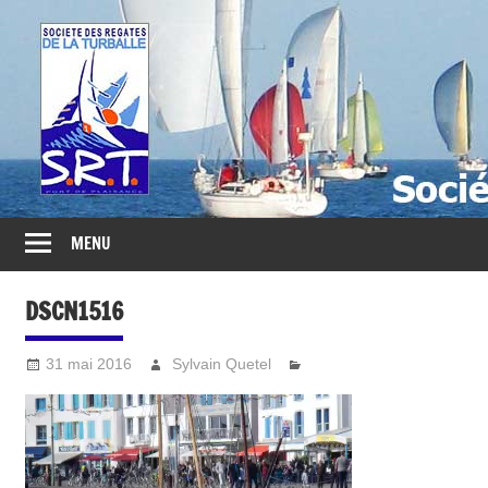
Société
des
Régates
Turballaises
MENU
DSCN1516
31 mai 2016
Sylvain Quetel