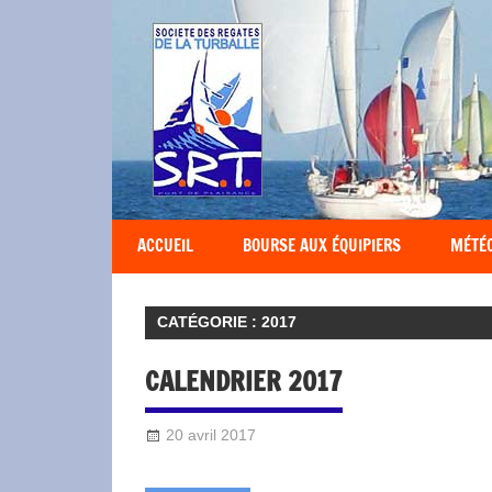
Société
des
Régates
Turballaises
ACCUEIL
BOURSE AUX ÉQUIPIERS
MÉTÉ
CATÉGORIE :
2017
CALENDRIER 2017
20 avril 2017
Sylvain Quetel
2017