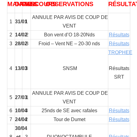
MANCHES
DATES
PARCOURS
OBSERVATIONS
RÉSULTA
ANNULE PAR AVIS DE COUP DE
1
31/01
1
VENT
2
14/02
2
Bon vent d’O 18-20Nds
Résultats
3
28/02
3
Froid – Vent NE – 20-30 nds
Résultats
TROPHEE
4
13/03
3
SNSM
Résultats
SRT
ANNULE PAR AVIS DE COUP DE
5
27/03
1
VENT
6
10/04
3
25nds de SE avec rafales
Résultats
7
24/04
2
Tour de Dumet
Résultats
30/04
8
et
3
DUONOCTAMBULE
Résultats