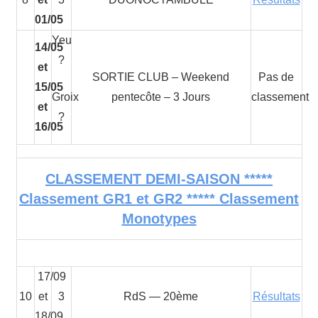
01/05
Yeu
14/05
?
et
SORTIE CLUB – Weekend
Pas de
15/05
Groix
pentecôte – 3 Jours
classement
et
?
16/05
CLASSEMENT DEMI-SAISON *****
Classement GR1 et GR2 ***** Classement
Monotypes
17/09
10
et
3
RdS — 20ème
Résultats
18/09