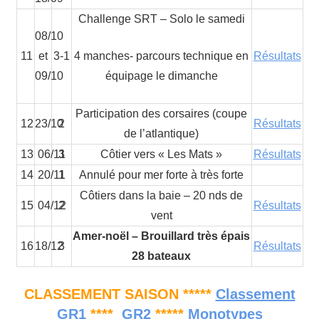
Challenge SRT – Solo le samedi
08/10
11
et
3-1
4 manches- parcours technique en
Résultats
09/10
équipage le dimanche
Participation des corsaires (coupe
12
23/10
2
Résultats
de l’atlantique)
13
06/11
3
Côtier vers « Les Mats »
Résultats
14
20/11
1
Annulé pour mer forte à très forte
Côtiers dans la baie – 20 nds de
15
04/12
2
Résultats
vent
Amer-noël – Brouillard très épais
16
18/12
3
Résultats
28 bateaux
CLASSEMENT SAISON *****
Classement
GR1
****
GR2
*****
Monotypes