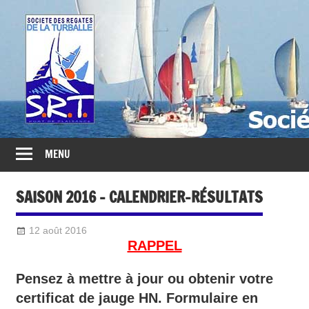
Société
des
Régates
Turballaises
MENU
SAISON 2016 – CALENDRIER-RÉSULTATS
12 août 2016
Sylvain Quetel
2016
RAPPEL
Pensez à mettre à jour ou obtenir votre
certificat de jauge HN. Formulaire en