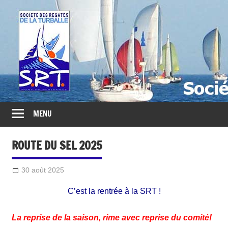
Société
des
Régates
Turballaises
MENU
ROUTE DU SEL 2025
30 août 2025
lcv
2016-Divers
C’est la rentrée à la SRT !
La reprise de la saison, rime avec reprise du comité!