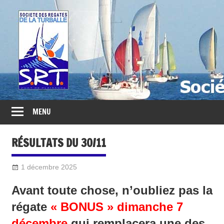
Société
des
Régates
Turballaises
MENU
RÉSULTATS DU 30/11
1 décembre 2025
Sylvain Quetel
2016-Divers
Avant toute chose, n’oubliez pas la
régate
« BONUS » dimanche 7
décembre
qui remplacera une des