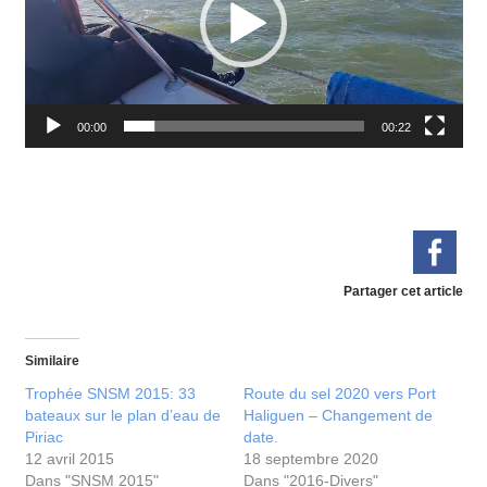
00:00
00:22
Partager cet article
Similaire
Trophée SNSM 2015: 33
Route du sel 2020 vers Port
bateaux sur le plan d’eau de
Haliguen – Changement de
Piriac
date.
12 avril 2015
18 septembre 2020
Dans "SNSM 2015"
Dans "2016-Divers"