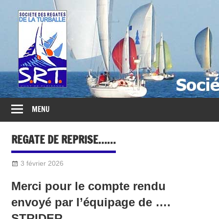
Société
des
Régates
Turballaises
MENU
REGATE DE REPRISE……
3 février 2026
Sylvain Quetel
2016-Divers
Merci pour le compte rendu
envoyé par l’équipage de ….
STRIDER….