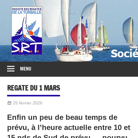
Société
des
Régates
Turballaises
MENU
REGATE DU 1 MARS
25 février 2026
Sylvain Quetel
2016-Divers
Enfin un peu de beau temps de
prévu, à l’heure actuelle entre 10 et
15 nds de Sud de prévu…. pourvu