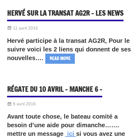
HERVÉ SUR LA TRANSAT AG2R – LES NEWS
11 avril 2016
Sylvain Quetel
DIVERS
Hervé participe à la transat AG2R, Pour le
suivre voici les 2 liens qui donnent de ses
nouvelles….
READ MORE
RÉGATE DU 10 AVRIL – MANCHE 6 –
8 avril 2016
Sylvain Quetel
2016-Divers
Avant toute chose, le bateau comité a
besoin d’une aide pour dimanche…….
mettre un message
ici
si vous avez une