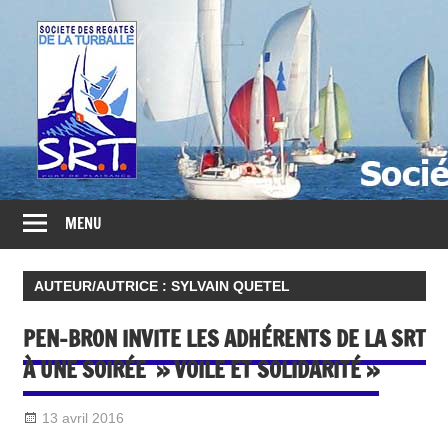
Société
des
Régates
Turballaises
MENU
AUTEUR/AUTRICE :
SYLVAIN QUETEL
PEN-BRON INVITE LES ADHÉRENTS DE LA SRT
À UNE SOIRÉE » VOILE ET SOLIDARITÉ »
13 avril 2016
Sylvain Quetel
DIVERS