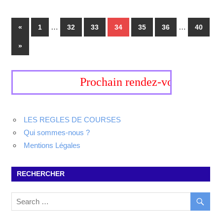
…
…
«
1
32
33
34
35
36
40
»
Prochain rendez-vous, 19-20 se
LES REGLES DE COURSES
Qui sommes-nous ?
Mentions Légales
RECHERCHER