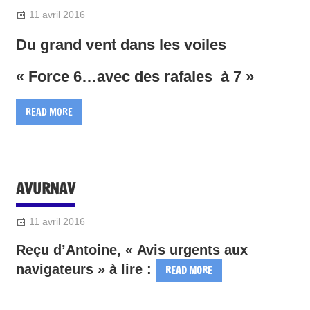
11 avril 2016
Sylvain Quetel
2016-Divers
Du grand vent dans les voiles
« Force 6…avec des rafales à 7 »
READ MORE
AVURNAV
11 avril 2016
Sylvain Quetel
DIVERS
Reçu d’Antoine, « Avis urgents aux
navigateurs » à lire :
READ MORE