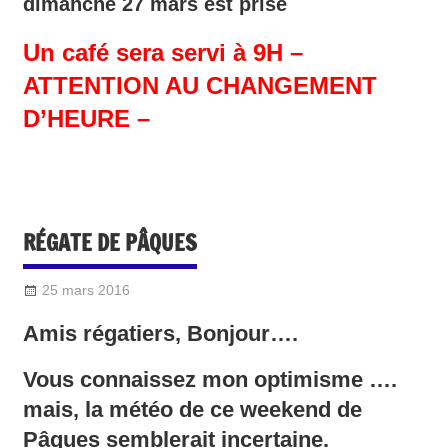
dimanche 27 mars est prise
Un café sera servi à 9H –
ATTENTION AU CHANGEMENT
D’HEURE –
RÉGATE DE PÂQUES
25 mars 2016
Sylvain Quetel
2016-Divers
Amis régatiers, Bonjour….
Vous connaissez mon optimisme ….
mais, la météo de ce weekend de
Pâques semblerait incertaine.