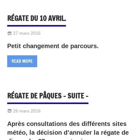
RÉGATE DU 10 AVRIL.
27 mars 2016
Sylvain Quetel
2016-Divers
Petit changement de parcours.
READ MORE
RÉGATE DE PÂQUES – SUITE –
26 mars 2016
Sylvain Quetel
2016-Divers
Après consultations des différents sites
météo, la décision d’annuler la régate de