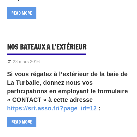
READ MORE
NOS BATEAUX A L’EXTÉRIEUR
23 mars 2016
Sylvain Quetel
DIVERS
Si vous régatez à l’extérieur de la baie de
La Turballe, donnez nous vos
participations en employant le formulaire
« CONTACT » à cette adresse
https://srt.asso.fr/?page_id=12
:
READ MORE